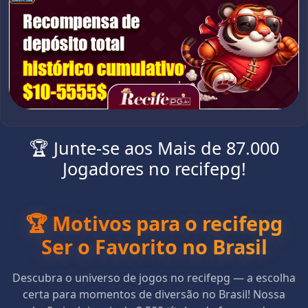
🏆 Junte-se aos Mais de 87.000
Jogadores no recifepg!
🏆 Motivos para o recifepg
Ser o Favorito no Brasil
Descubra o universo de jogos no recifepg — a escolha
certa para momentos de diversão no Brasil! Nossa