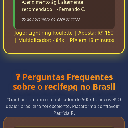
Atendimento ágil, altamente
recomendado!" - Fernando C.
05 de novembro de 2024 às 11:33
Jogo: Lightning Roulette | Aposta: R$ 150
| Multiplicador: 484x | PIX em 13 minutos
❓ Perguntas Frequentes
sobre o recifepg no Brasil
"Ganhar com um multiplicador de 500x foi incrível! O
dealer brasileiro foi excelente. Plataforma confiável!" -
Patrícia R.