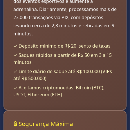
dos eventos esportivos e aumente a
adrenalina. Diariamente, processamos mais de
23.000 transações via PIX, com depósitos
levando cerca de 2,8 minutos e retiradas em 9
minutos.
✓ Depósito mínimo de R$ 20 isento de taxas
✓ Saques rápidos a partir de R$ 50 em 3 a 15
minutos
✓ Limite diário de saque até R$ 100.000 (VIPs
até R$ 500.000)
✓ Aceitamos criptomoedas: Bitcoin (BTC),
USDT, Ethereum (ETH)
🔒 Segurança Máxima