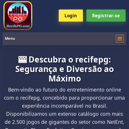
Login
Registrar-se
Menu
🎰 Descubra o recifepg:
Segurança e Diversão ao
Máximo
Bem-vindo ao futuro do entretenimento online
com o recifepg, concebido para proporcionar uma
experiência incomparável no Brasil.
Disponibilizamos um extenso catálogo com mais
de 2.500 jogos de gigantes do setor como NetEnt,