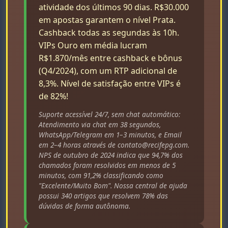
atividade dos últimos 90 dias. R$30.000
em apostas garantem o nível Prata.
Cashback todas as segundas às 10h.
VIPs Ouro em média lucram
R$1.870/mês entre cashback e bônus
(Q4/2024), com um RTP adicional de
8,3%. Nível de satisfação entre VIPs é
de 82%!
Suporte acessível 24/7, sem chat automático:
Atendimento via chat em 38 segundos,
WhatsApp/Telegram em 1–3 minutos, e Email
em 2–4 horas através de
contato@recifepg.com
.
NPS de outubro de 2024 indica que 94,7% dos
chamados foram resolvidos em menos de 5
minutos, com 91,2% classificando como
"Excelente/Muito Bom". Nossa central de ajuda
possui 340 artigos que resolvem 78% das
dúvidas de forma autônoma.