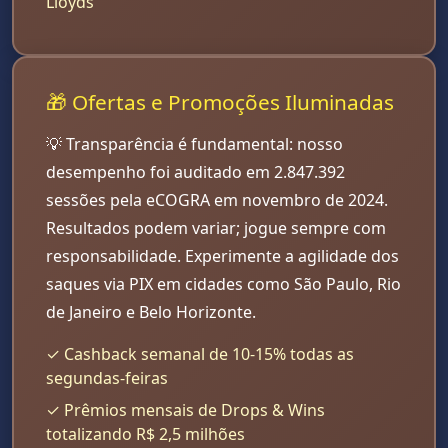
Lloyds
🎁 Ofertas e Promoções Iluminadas
💡 Transparência é fundamental: nosso
desempenho foi auditado em 2.847.392
sessões pela eCOGRA em novembro de 2024.
Resultados podem variar; jogue sempre com
responsabilidade. Experimente a agilidade dos
saques via PIX em cidades como São Paulo, Rio
de Janeiro e Belo Horizonte.
✓ Cashback semanal de 10-15% todas as
segundas-feiras
✓ Prêmios mensais de Drops & Wins
totalizando R$ 2,5 milhões