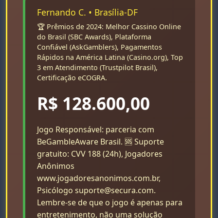
Fernando C. • Brasília-DF
🏆 Prêmios de 2024: Melhor Cassino Online
do Brasil (SBC Awards), Plataforma
Confiável (AskGamblers), Pagamentos
Rápidos na América Latina (Casino.org), Top
3 em Atendimento (Trustpilot Brasil),
Certificação eCOGRA.
R$ 128.600,00
Jogo Responsável: parceria com
BeGambleAware Brasil. 🆘 Suporte
gratuito: CVV 188 (24h), Jogadores
Anônimos
www.jogadoresanonimos.com.br,
Psicólogo
suporte@secura.com
.
Lembre-se de que o jogo é apenas para
entretenimento, não uma solução