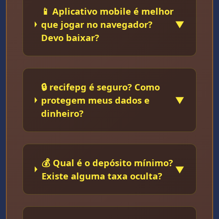
📱 Aplicativo mobile é melhor
que jogar no navegador?
▼
Devo baixar?
🔒 recifepg é seguro? Como
protegem meus dados e
▼
dinheiro?
💰 Qual é o depósito mínimo?
▼
Existe alguma taxa oculta?