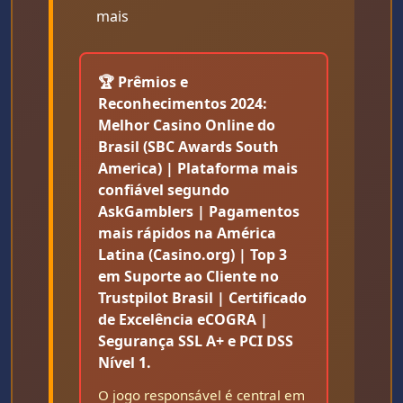
mais
🏆 Prêmios e
Reconhecimentos 2024:
Melhor Casino Online do
Brasil (SBC Awards South
America) | Plataforma mais
confiável segundo
AskGamblers | Pagamentos
mais rápidos na América
Latina (Casino.org) | Top 3
em Suporte ao Cliente no
Trustpilot Brasil | Certificado
de Excelência eCOGRA |
Segurança SSL A+ e PCI DSS
Nível 1.
O jogo responsável é central em